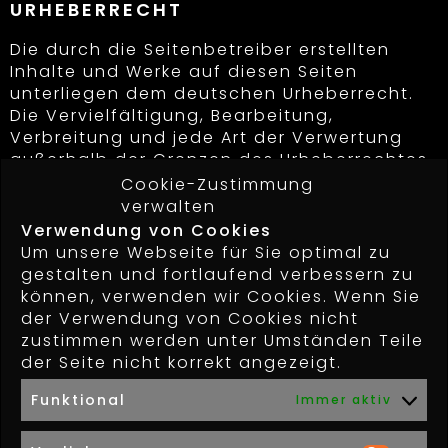
URHEBERRECHT
Die durch die Seitenbetreiber erstellten
Inhalte und Werke auf diesen Seiten
unterliegen dem deutschen Urheberrecht.
Die Vervielfältigung, Bearbeitung,
Verbreitung und jede Art der Verwertung
außerhalb der Grenzen des Urheberrechtes
bedürfen der schriftlichen Zustimmung des
Cookie-Zustimmung
jeweiligen Autors bzw. Erstellers. Downloads
verwalten
und Kopien dieser Seite sind nur für den
Verwendung von Cookies
privaten, nicht kommerziellen Gebrauch
Um unsere Webseite für Sie optimal zu
gestattet.
gestalten und fortlaufend verbessern zu
können, verwenden wir Cookies. Wenn Sie
Soweit die Inhalte auf dieser Seite nicht
der Verwendung von Cookies nicht
vom Betreiber erstellt wurden, werden die
zustimmen werden unter Umständen Teile
Urheberrechte Dritter beachtet.
der Seite nicht korrekt angezeigt.
Insbesondere werden Inhalte Dritter als
solche gekennzeichnet. Sollten Sie trotzdem
Funktional
Immer aktiv
auf eine Urheberrechtsverletzung
aufmerksam werden, bitten wir um einen